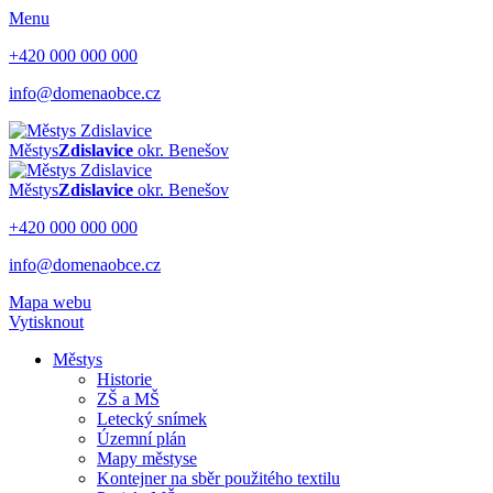
Menu
+420 000 000 000
info@domenaobce.cz
Městys
Zdislavice
okr. Benešov
Městys
Zdislavice
okr. Benešov
+420 000 000 000
info@domenaobce.cz
Mapa webu
Vytisknout
Městys
Historie
ZŠ a MŠ
Letecký snímek
Územní plán
Mapy městyse
Kontejner na sběr použitého textilu