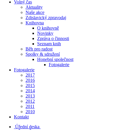
Volný čas
Aktuality
Naše akce
Zdislavický zpravodaj
Knihovna
O knihovně
Novinky
Zpráva o činnosti
Seznam knih
Běh pro radost
Spolky & sdružení
Honební společnost
Fotogalerie
Fotogalerie
2017
2016
2015
2014
2013
2012
2011
2010
Kontakt
Úřední deska