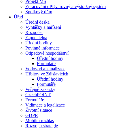
Projekt MŠ
Zpracování dPP,varovný a výstražný systém
Spolkový dům
Úřad
Úřední deska
Vyhlášky a nařízení
Rozpočet
E-podatelna
Úřední hodiny
Povinné informace
Odpadové hospodářství
Úřední hodiny
Formuláře
Vodovod a kanalizace
Hřbitov ve Zdislavicích
Úřední hodiny
Formuláře
Veřejné zakázky
CzechPOINT
Formuláře
Vidimace a legalizace
Životní situace
GDPR
Mobilní rozhlas
Rozvoj a strategie