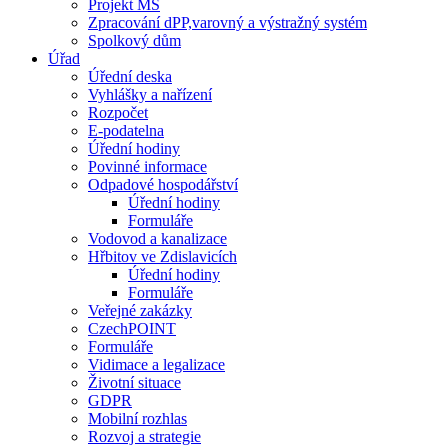
Projekt MŠ
Zpracování dPP,varovný a výstražný systém
Spolkový dům
Úřad
Úřední deska
Vyhlášky a nařízení
Rozpočet
E-podatelna
Úřední hodiny
Povinné informace
Odpadové hospodářství
Úřední hodiny
Formuláře
Vodovod a kanalizace
Hřbitov ve Zdislavicích
Úřední hodiny
Formuláře
Veřejné zakázky
CzechPOINT
Formuláře
Vidimace a legalizace
Životní situace
GDPR
Mobilní rozhlas
Rozvoj a strategie