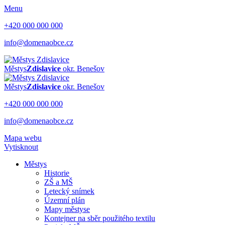
Menu
+420 000 000 000
info@domenaobce.cz
Městys
Zdislavice
okr. Benešov
Městys
Zdislavice
okr. Benešov
+420 000 000 000
info@domenaobce.cz
Mapa webu
Vytisknout
Městys
Historie
ZŠ a MŠ
Letecký snímek
Územní plán
Mapy městyse
Kontejner na sběr použitého textilu