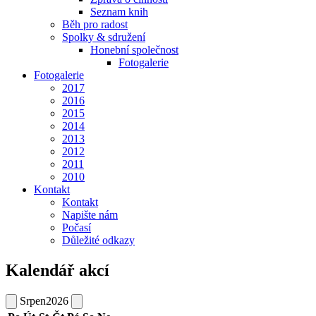
Seznam knih
Běh pro radost
Spolky & sdružení
Honební společnost
Fotogalerie
Fotogalerie
2017
2016
2015
2014
2013
2012
2011
2010
Kontakt
Kontakt
Napište nám
Počasí
Důležité odkazy
Kalendář akcí
Srpen
2026