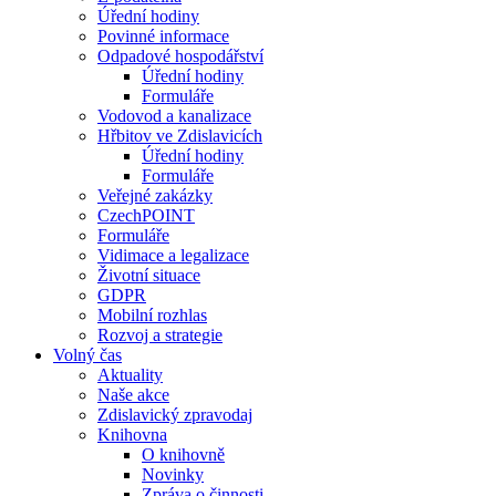
Úřední hodiny
Povinné informace
Odpadové hospodářství
Úřední hodiny
Formuláře
Vodovod a kanalizace
Hřbitov ve Zdislavicích
Úřední hodiny
Formuláře
Veřejné zakázky
CzechPOINT
Formuláře
Vidimace a legalizace
Životní situace
GDPR
Mobilní rozhlas
Rozvoj a strategie
Volný čas
Aktuality
Naše akce
Zdislavický zpravodaj
Knihovna
O knihovně
Novinky
Zpráva o činnosti