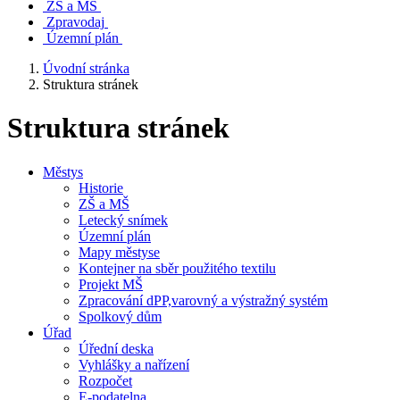
ZŠ a MŠ
Zpravodaj
Územní plán
Úvodní stránka
Struktura stránek
Struktura stránek
Městys
Historie
ZŠ a MŠ
Letecký snímek
Územní plán
Mapy městyse
Kontejner na sběr použitého textilu
Projekt MŠ
Zpracování dPP,varovný a výstražný systém
Spolkový dům
Úřad
Úřední deska
Vyhlášky a nařízení
Rozpočet
E-podatelna