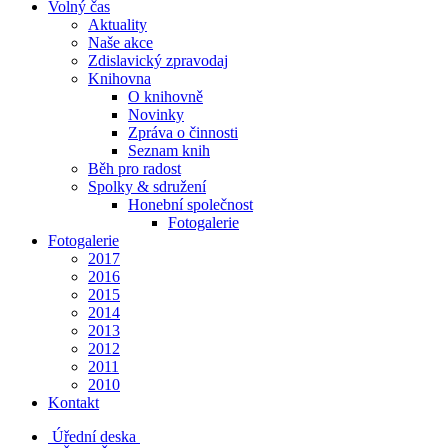
Volný čas
Aktuality
Naše akce
Zdislavický zpravodaj
Knihovna
O knihovně
Novinky
Zpráva o činnosti
Seznam knih
Běh pro radost
Spolky & sdružení
Honební společnost
Fotogalerie
Fotogalerie
2017
2016
2015
2014
2013
2012
2011
2010
Kontakt
Úřední deska